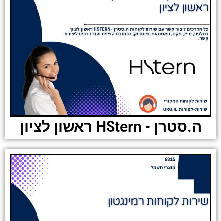
ה.סטרן - HStern ראשון לציון