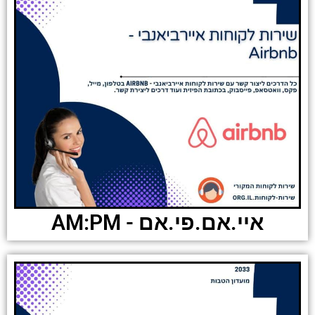
איי.אם.פי.אם - AM:PM