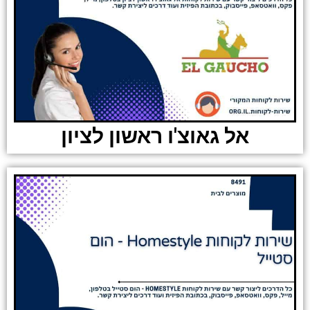
אל גאוצ'ו ראשון לציון