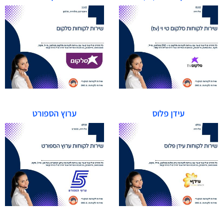
עידן פלוס
ערוץ הספורט