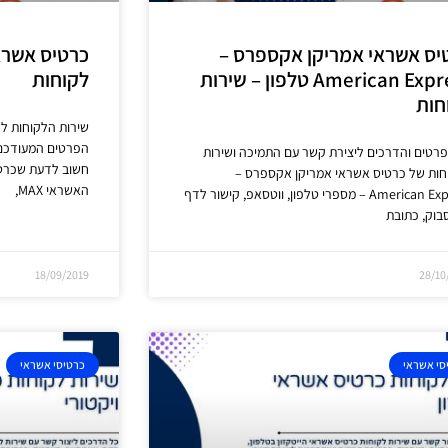
יס אשראי אמריקן אקספרס –
כרטיס אשראי
American Express טלפון – שירות
לקוחות
חות
שירות הלקוחות ל
הפרטים המעודכני
רטים והדרכים ליצירת קשר עם התמיכה ושירות
חשוב לדעת שכרטי
חות של כרטיס אשראי אמריקן אקספרס –
האשראי MAX,
American Express – מספרי טלפון, ווטסאפ, קישור לדף
בוק, כתובת
18/09/2019
28/10
סי אשראי
כרטיסי אשראי