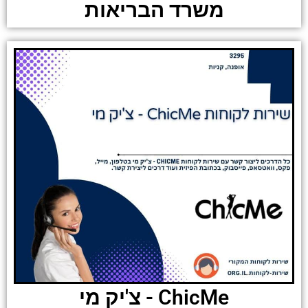
משרד הבריאות
ChicMe - צ'יק מי