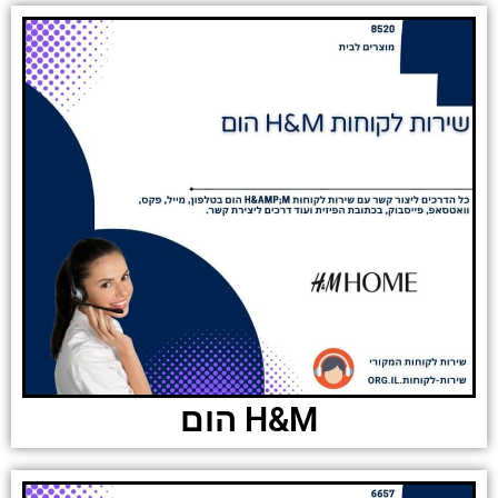
H&M הום