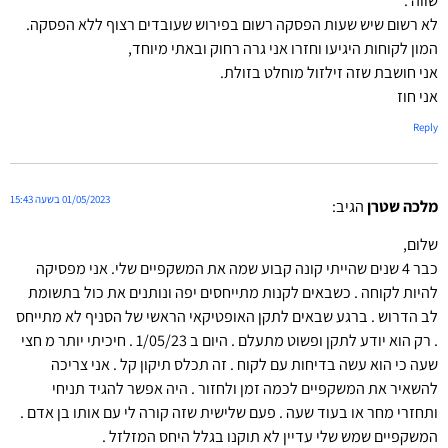
לא רשום שיש שעות הפסקה רשום בפירוש שעובדים רצוף ללא הפסקה.
המון לקוחות היגיעו וחזרו אני גרה רחוק ובאתי מיוחד,
אני חושבת שזה זילזול מוחלט בזולת.
אני חוז
Reply
01/05/2023 בשעה 15:43
מלכה שטרן
הגיב:
שלום,
כבר 4 שנים שהייתי קונה קבוע שמה את המשקפיים שלי. אני מפסיקה
להיות לקוחה . כשבאים לקנות מתייחסים יפה ונותנים את כול בתשומת
לב הדרוש . ברגע שבאים לתקן האופטיקאי הראשי של הסניף לא מתייחס
. רק הוא יודע לתקן ופשוט מתעלם . היום ב 1/05/23 . חיכיתי יותר מ חצי
שעה כי הוא עשה בדיחות עם לקוח . זה תכלס תיקון קל . אני צריכה
להשאיר את המשקפיים לכמה זמן ולחזור . היה אפשר להגיד תניחי
ותחזרי מחר או בעוד שעה . פעם שלישית שזה קורה לי עם אותו בן אדם .
המשקפיים שמש שלי עדיין לא תוקנו בגלל היחס המזלזל .