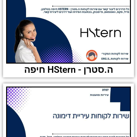
ה.סטרן - HStern חיפה