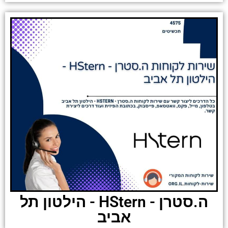
ה.סטרן - HStern - הילטון תל
אביב