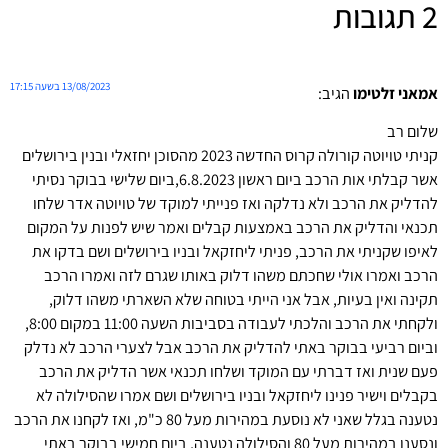
2 תגובות
13/08/2023 בשעה 17:15
אמאני זלטימו
הגיב:
שלום רב
קניתי טויוטה קורולה קרוס החדשה 2023 מהסוכן יחזאלי ובנין בירושלים
אשר קבלתי אות הרכב ביום ראשון 6.8.2023,ביום שלישי בבוקר נסיתי
להדליק את הרכב ולא נדלקה ואז פנייתי למוקד של טויוטה אדר שלחו
תכנאי והדליק את הרכב באמצעות קבלים ואמר שיש לפנות על המקום
לאיפו שקניתי את הרכב, פניתי ליחזקאל ובניו בירושלים ושם בדקו את
הרכב ואמרו אולי שחכתם משהו דלוק באותו שגרם לזה ואמרו הרכב
תקינה ואין בעיות, אבל אני הייתי בטוחה שלא השארתי משהו דלוק,
ולקחתי את הרכב והלכתי לעבודה בסביבות השעה 11:00 במקום 8:00,
וביום רביעי בבוקר באתי להדליק את הרכב אבל לצערי הרכב לא נדלק
פעם שנית ואז דברתי עם המוקד ושלחו תכנאי אשר הדליק את הרכב
בקבלים וישיר פנינו ליחזקאל ובניו בירושלים ושם אמרו שהסילולה לא
נטענה בגלל שאני לא נוסעת במהירות מעל 80 כ"מ, ואז לקחנו את הרכב
ונסענו במהירות מעל 80 והסילולה נטענה, ביום חמישי בבוקר באתי