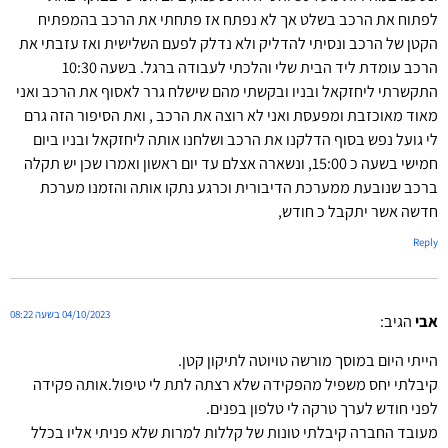
לפתוח את הרכב בשלט אך לא נפתח אז פתחתי את הרכב בהמפתיח
הקטן של הרכב ונסיתי להדליק ולא נדלק לפעם השלישית ואז עזבתי את
הרכב עומדת ליד הבית שלי והלכתי לעבודה ברגל. בשעה 10:30
התקשרתי ליחזקאל ובניו ובקשתי מהם שישלח גרר לאסוף את הרכב ואני
מאוד מאוכזבת ומפעסת ואני לא רוצה את הרכב , ואת הסיפור הזה גרם
לי גועל נפש בסוף הדלקנו את הרכב ושלחנו אותה ליחזקאל ובניו ביום
חמישי בשעה כ 15:00, ונשארה אצלם עד יום ראשון ואמרו שכן יש תקלה
ברכב שנובעת ממערכת הדיבורית וכרגע נתקו אותה והזמנו מערכת
חדשה אשר יתקבל כ חודש,
Reply
04/10/2023 בשעה 08:22
אבי
הגיב:
הייתי היום במוסך מורשה טויוטה לתיקון קטן.
קיבלתי יחס משפיל מהפקידה שלא רצתה לתת לי טיפול.אותה פקידה
לפני חודש לערך טרקה לי טלפון בפנים.
מעובד החברה קיבלתי טונות של קללות למרות שלא פניתי אליו בכלל