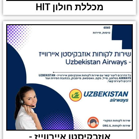
מכללת חולון HlT
אוזבקיסטן איירווייז -