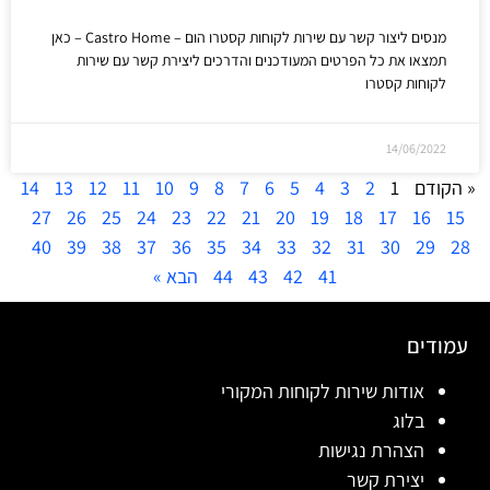
מנסים ליצור קשר עם שירות לקוחות קסטרו הום – Castro Home – כאן
תמצאו את כל הפרטים המעודכנים והדרכים ליצירת קשר עם שירות
לקוחות קסטרו
14/06/2022
« הקודם
1
2
3
4
5
6
7
8
9
10
11
12
13
14
27
26
25
24
23
22
21
20
19
18
17
16
15
40
39
38
37
36
35
34
33
32
31
30
29
28
41
42
43
44
הבא »
עמודים
אודות שירות לקוחות המקורי
בלוג
הצהרת נגישות
יצירת קשר