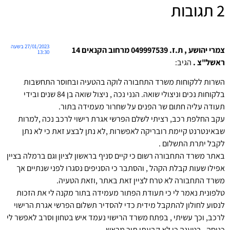
2 תגובות
27/01/2023 בשעה
צמרי יהושע , ת.ז. 049997539 מרחוב הקנאים 14
13:30
ראשל"צ .
הגיב:
השרות ללקוחות משרד התחבורה לוקה בהטעיה ובחוסר התחשבות
בלקוחות נכים וניצולי שואה. הנני נכה , ניצול שואה בן 84 שנים ובידי
תעודה עליה חתום שר הפנים על שחרור מעמידה בתור.
עקב החלפת רכב, רציתי לשלם הפרשי אגרת רישוי לרכב נכה ,למרות
שבאינטרנט קיימת רובריקה לאפשרות ,לא נתן לבצע זאת כי לא נתן
לקבל יתרת התשלום .
באתר משרד התחבורה רשום כי קיים סניף בראשון לציון וגם ברמלה בציין
אפילו שעות קבלת הקהל , והסתבר כי הסניפים נסגרו לפני שנתיים אך
משרד התחבורה לא טרח לציין זאת באתר ,וזאת הטעיה.
טלפונית נאמר לי כי תעודת הפתור מעמידה בתור מקנה לי את הזכות
לנסוע לחולון להתקבל מידית כדי להסדיר תשלום הפרשי אגרת הרישוי
לרכב, וכך עשיתי , בפתח משרד הרישוי נעמד איש בטחון וסרב לאפשר לי
כניסה , בטענה כי לא קבעתי תור מראש .