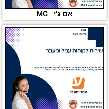
אם ג'י - MG