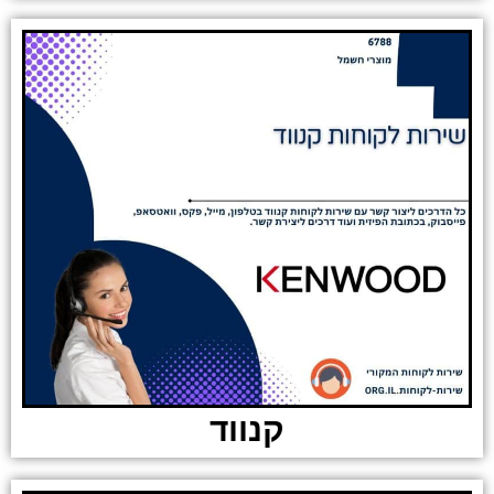
קנווד