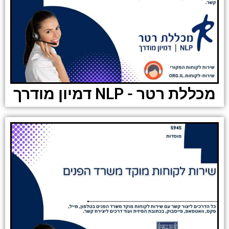
מכללת רטר - NLP דמיון מודרך