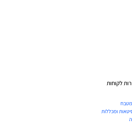
רות לקוחות
מטבח
יטאות ומכללות
ה