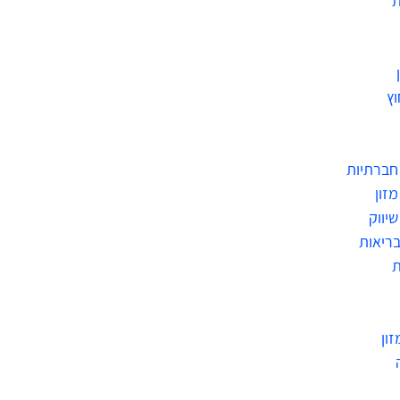
ת
וץ
חברתיות
זון
יווק
בריאות
ת
זון