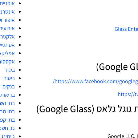
אופניים
אינטרנ
איפור ו
אירועים
אלקטרו
אסתטיק
אפליקצ
אקססור
ביגוד
ביטוח
https://www.facebook.com/googlegla
בנקים
https://
בריאות
בתי הש
(Google Glass)
בתי מר
בתי קפ
גז, חשמ
גיימינג