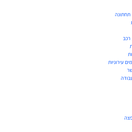
תחתונה
רכב
ת
ים עירוניות
שר
בודה
פצה