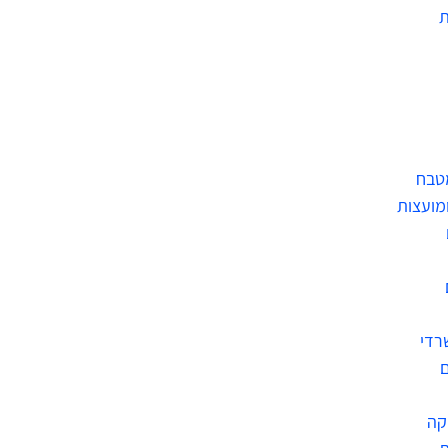
מטבח
ומועצות
רדי
ם
קה