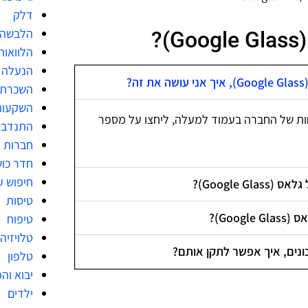
דלק
הלבשה 
?
הלוואות
הנעלה
?
השכרת 
השקעות
ות של החברה בעמוד למעלה, ליחצו על מספר
התנדבו
חברות מ
חדר כו
חיפוש ע
Google)?
טיסות
Goo)?
טיפוח
טלויזיה
טלפון
יבוא וה
ילדים