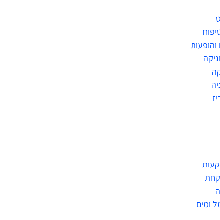
ט
טיפוח
 והופעות
ניקה
ה
יה
יז
קעות
קחת
ה
ל ומים