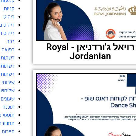
קמעונו
קניות
ריהוט
ריהוט גן
ריהוט ח
רכב
רויאל ג'ורדניאן - Royal
רפואה
Jordanian
רשתות 
רשתות מ
רשתות ש
שירותי 
שליחויו
שעונים
תוכנה
תוספי מ
תחבורה
תיירות