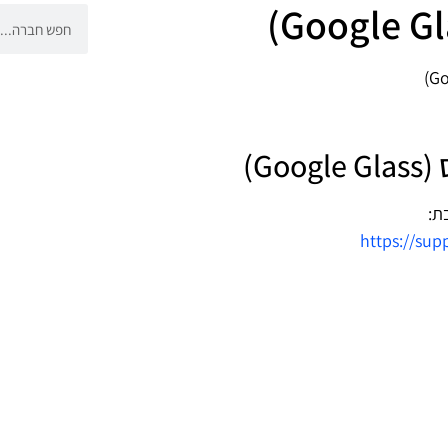
G)
ת:
https://sup