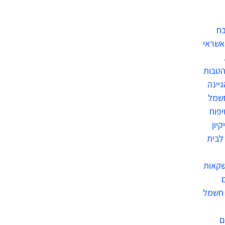
בח
אשראי
הטבות
גיינה
חשמל
יפוח
קיון
לבית
שקאות
 חשמל
ם