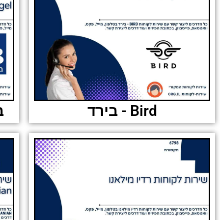
Bird - בירד
בי