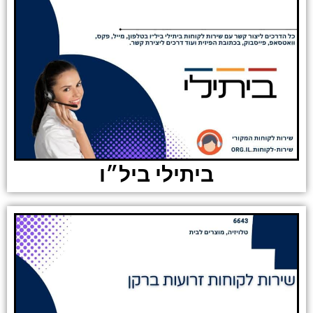
ביתילי ביל״ו