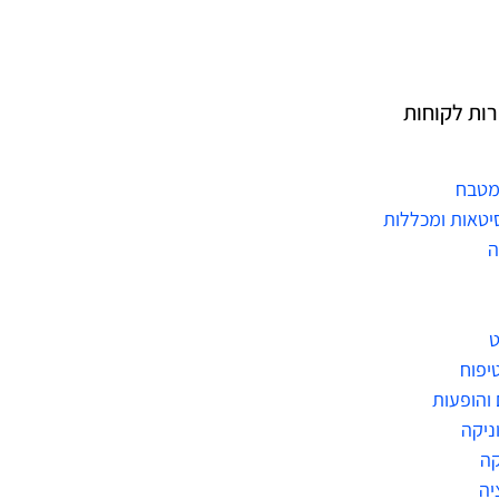
רות לקוחות
מטבח
יטאות ומכללות
ה
ט
טיפוח
 והופעות
ניקה
ה
יה