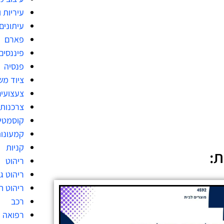
עיריות 
עיתונים
פארם
פיננסים
פנסיה
ציוד מש
צעצועי
צרכנות
קוסמטי
קמעונו
קניות
ת:
ריהוט
ריהוט גן
ריהוט ח
רכב
רפואה