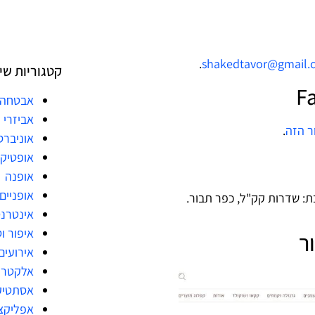
.
shakedtavor@gmail.
קטגוריות שי
אבטחה
אביזרי 
ר הזה
.
אוניברס
אופטיק
אופנה
אופניים
: שדרות קק"ל, כפר תבור.
אינטרנ
איפור ו
ר
אירועים
אלקטרו
אסתטיק
אפליקצ