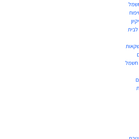
חשמל
יפוח
קיון
לבית
שקאות
 חשמל
ם
מטבח