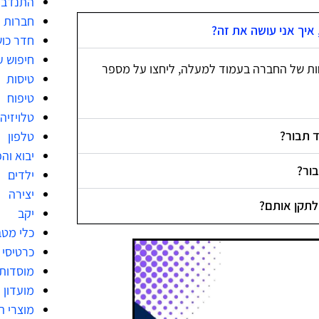
התנדבו
חברות מ
 איך אני עושה את זה?
חדר כו
חיפוש ע
ות של החברה בעמוד למעלה, ליחצו על מספר
טיסות
טיפוח
טלויזיה
 תבור?
טלפון
יבוא וה
ור?
ילדים
יצירה
לתקן אותם?
יקב
כלי מט
כרטיסי 
מוסדות
מועדון 
מוצרי ה