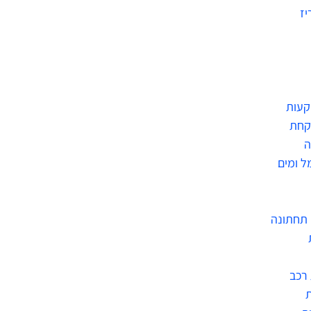
יז
קעות
קחת
ה
ל ומים
תחתונה
רכב