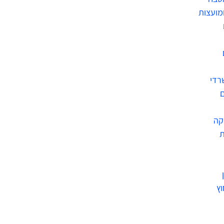
ומועצות
רדי
ם
קה
ת
וץ