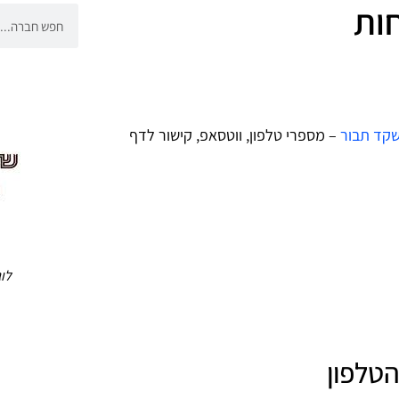
חות
קד תבור
– מספרי טלפון, ווטסאפ, קישור לדף
לו
טלפון