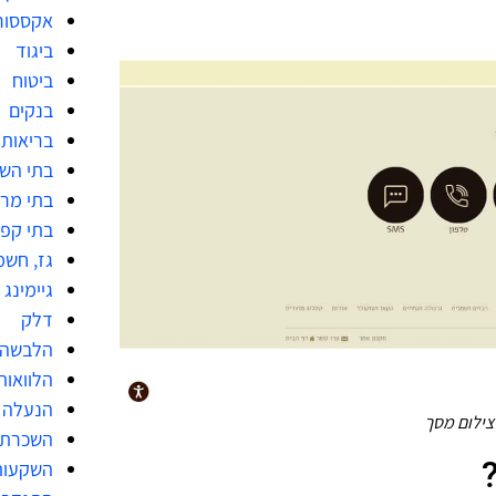
אקססור
ביגוד
ביטוח
בנקים
בריאות
בתי הש
בתי מר
בתי קפ
גז, חשמ
גיימינג
דלק
הלבשה 
הלוואות
הנעלה
צילום מסך
השכרת 
השקעות