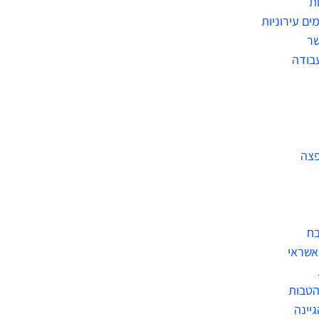
ת
ים עירוניות
שר
בודה
פצה
בח
אשראי
הטבות
גיינה