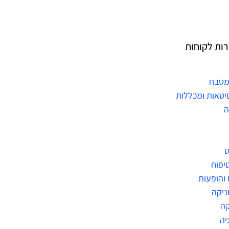
רות לקוחות
מטבח
יטאות ומכללות
ה
ט
טיפוח
 והופעות
ניקה
ה
יה