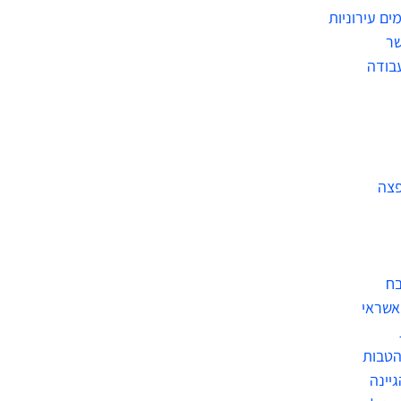
ים עירוניות
שר
בודה
פצה
בח
אשראי
הטבות
גיינה