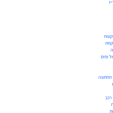
יז
קעות
קחת
ה
ל ומים
תחתונה
רכב
ת