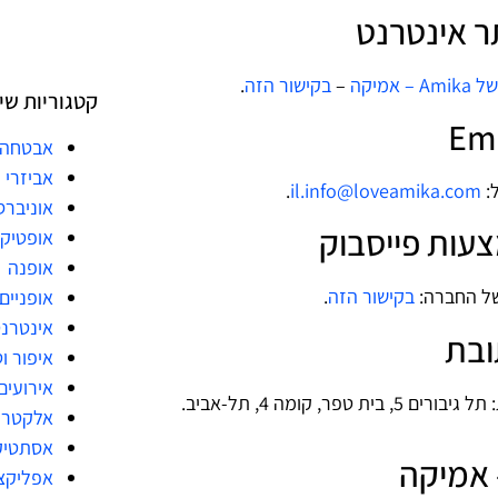
אמיקה
–
בקישור הזה
.
קטגוריות שי
אבטחה
אביזרי 
.
il.info@loveamika.com
אוניברס
אופטיק
אופנה
בקישור הזה
.
אופניים
אינטרנ
איפור ו
אירועים
אלקטרו
אסתטיק
אפליקצ