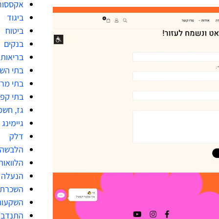
אקססור
ביגוד
ביטוח
בנקים
בריאות
בתי הש
בתי מר
בתי קפ
גז, חשמ
גיימינג
דלק
הלבשה 
הלוואות
הנעלה
השכרת 
השקעות
התנדבו