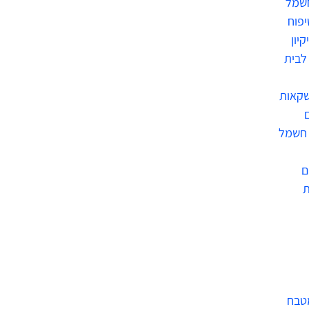
חשמל
יפוח
קיון
לבית
שקאות
 חשמל
ם
מטבח