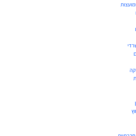
ומועצות
רדי
ם
קה
ת
וץ
חברתיות