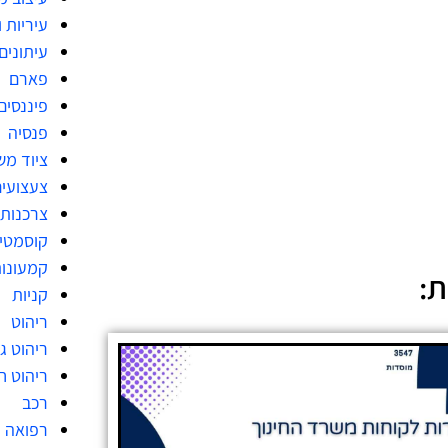
עיריות 
עיתונים
פארם
פיננסים
פנסיה
ציוד מש
צעצועי
צרכנות
קוסמטי
קמעונו
ת:
קניות
ריהוט
ריהוט גן
ריהוט ח
רכב
רפואה