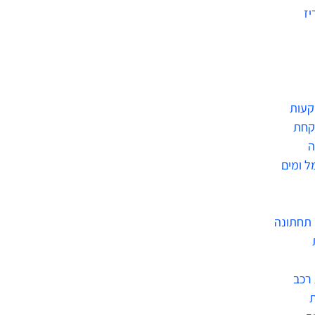
יז
קעות
קחת
ה
ל ומים
תחתונה
רכב