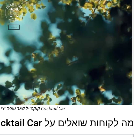
Cocktail Car קוקטייל קאר טופס יצירת קשר צילום מסך
מה לקוחות שואלים על Cocktail Car - קוקטייל קאר?