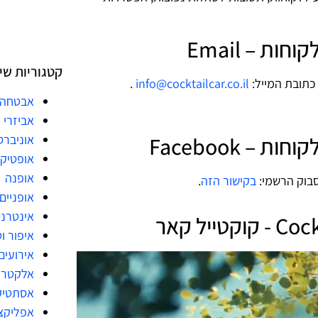
קטגוריות שי
.
info@cocktailcar.co.il
אבטחה
אביזרי 
אוניברס
אופטיק
אופנה
בקישור הזה
.
אופניים
אינטרנ
איפור ו
אירועים
אלקטרו
אסתטיק
אפליקצ