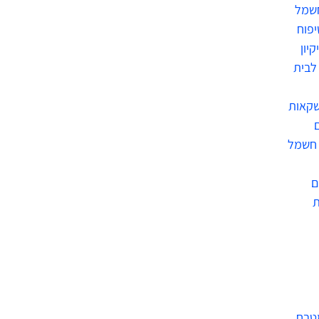
חשמל
יפוח
קיון
לבית
שקאות
 חשמל
ם
מטבח