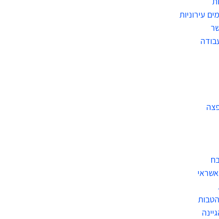
ת
ים עירוניות
שר
בודה
פצה
בח
אשראי
הטבות
גיינה