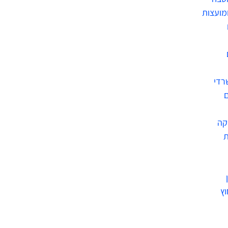
ומועצות
רדי
ם
קה
ת
וץ