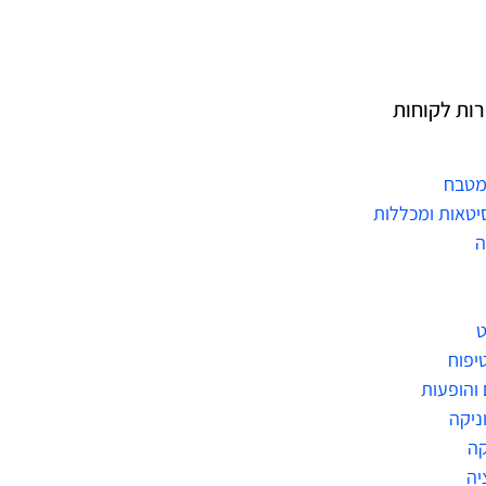
רות לקוחות
מטבח
יטאות ומכללות
ה
ט
טיפוח
 והופעות
ניקה
ה
יה