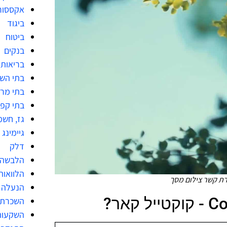
אקססור
ביגוד
ביטוח
בנקים
בריאות
בתי הש
בתי מר
בתי קפ
גז, חשמ
גיימינג
דלק
הלבשה 
הלוואות
הנעלה
השכרת 
השקעות