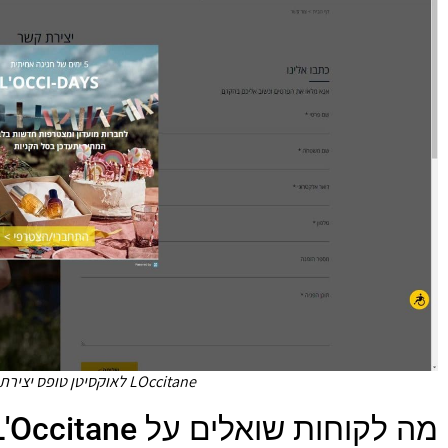
LOccitane לאוקסיטן טופס יצירת קשר צילום מסך
מה לקוחות שואלים על L'Occitane - ל'אוקסיטן?