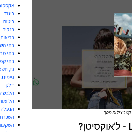
אקססור
ביגוד
ביטוח
בנקים
בריאות
בתי הש
בתי מר
בתי קפ
גז, חשמ
גיימינג
דלק
הלבשה 
הלוואות
הנעלה
השכרת 
השקעות