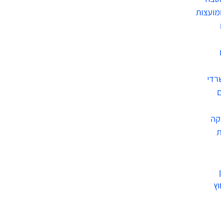
ומועצות
רדי
ם
קה
ת
וץ