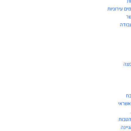
ת
ים עירוניות
שר
בודה
פצה
בח
אשראי
הטבות
גיינה