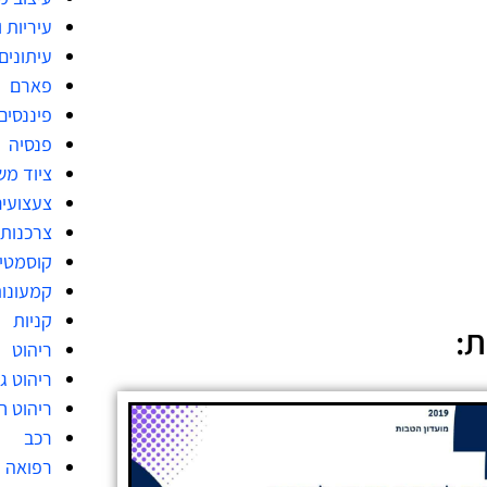
עיריות 
עיתונים
פארם
פיננסים
פנסיה
ציוד מש
צעצועי
צרכנות
קוסמטי
קמעונו
קניות
ת:
ריהוט
ריהוט גן
ריהוט ח
רכב
רפואה