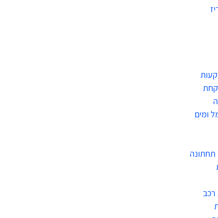
יז
קעות
קחת
ה
ל ומים
תחתונה
רכב