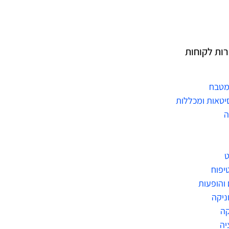
רות לקוחות
מטבח
יטאות ומכללות
ה
ט
טיפוח
 והופעות
ניקה
ה
יה