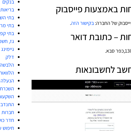
בנקים
ות באמצעות פייסבוק
בריאות
בתי הש
ייסבוק של החברה:
בקישור הזה
.
בתי מר
בתי קפ
ות – כתובת דואר
גז, חשמ
גיימינג
דלק
הלבשה 
חשב לחשבונאות
הלוואות
הנעלה
השכרת 
השקעות
התנדבו
חברות מ
חדר כו
חיפוש ע