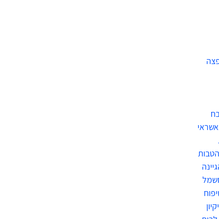
פצה
בח
אשראי
הטבות
גיינה
חשמל
יפוח
קיון