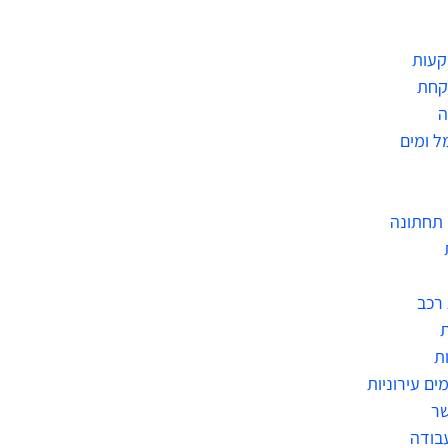
קעות
קחת
ה
ל ומים
תחתונה
רכב
ת
ים עירוניות
שר
בודה