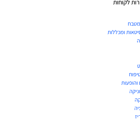
רות לקוחות
מטבח
יטאות ומכללות
ה
ט
טיפוח
 והופעות
ניקה
ה
יה
יז