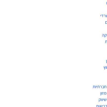
רדי
ם
קה
ת
וץ
חברתיות
זון
יווק
בריאות