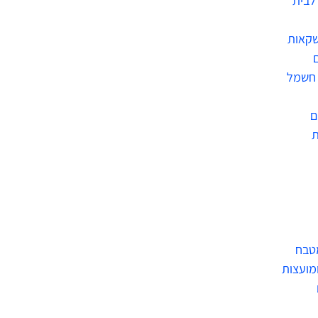
לבית
שקאות
 חשמל
ם
מטבח
ומועצות