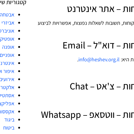
קטגוריות שי
ות – אתר אינטרנט
אבטחה
אביזרי 
חות, תשובות לשאלות נפוצות, אפשרויות לביצוע
אוניברס
אופטיק
דוא"ל – Email
אופנה
אופניים
ת היא:
info@heshev.org.il
.
אינטרנ
איפור ו
אירועים
 צ'אט – Chat
אלקטרו
אסתטיק
אפליקצ
טסאפ – Whatsapp
אקססור
ביגוד
ביטוח